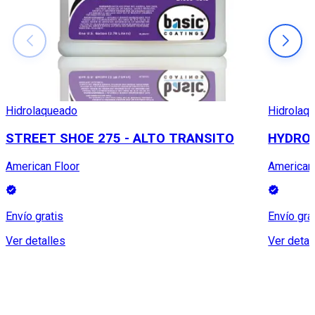
Hidrolaqueado
Hidrolaq
STREET SHOE 275 - ALTO TRANSITO
HYDROL
American Floor
American
Envío gratis
Envío gra
Ver detalles
Ver detal