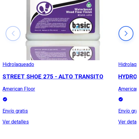
Hidrolaqueado
Hidrolaq
STREET SHOE 275 - ALTO TRANSITO
HYDROL
American Floor
American
Envío gratis
Envío gra
Ver detalles
Ver detal